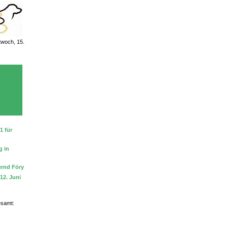
twoch, 15.
1 für
g in
ernd Föry
12. Juni
esamt: