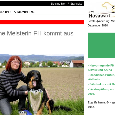
Sie sind hier:
Startseite
GRUPPE STARNBERG
Letzte �nderung: Mit
Dezember 2010
che Meisterin FH kommt aus
- Hervorragende FH 
Sibylle und Aruna
- Obedience-Prüfun
Weilheim
- Fährtenkurs mit B
- Vereinspüfung am 
2010.
Zugriffe heute: 64 - g
1982.